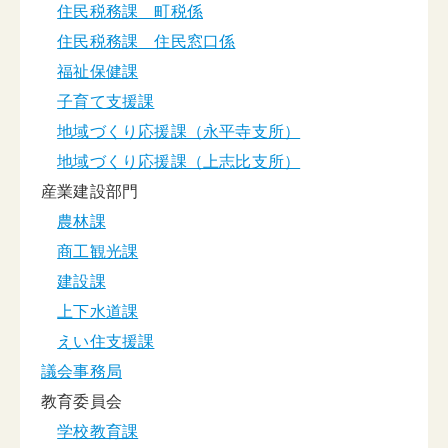
住民税務課 町税係
住民税務課 住民窓口係
福祉保健課
子育て支援課
地域づくり応援課（永平寺支所）
地域づくり応援課（上志比支所）
産業建設部門
農林課
商工観光課
建設課
上下水道課
えい住支援課
議会事務局
教育委員会
学校教育課